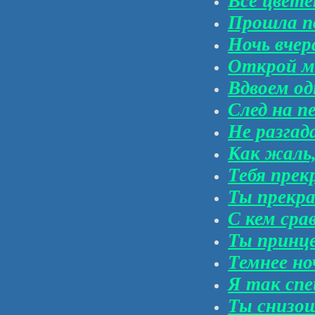
Все цвете
Прошла по
Ночь вчер
Открой м
Вдвоем од
След на п
Не разгад
Как жаль,
Тебя прек
Ты прекра
С кем сра
Ты принце
Темнее но
Я так спе
Ты снизош