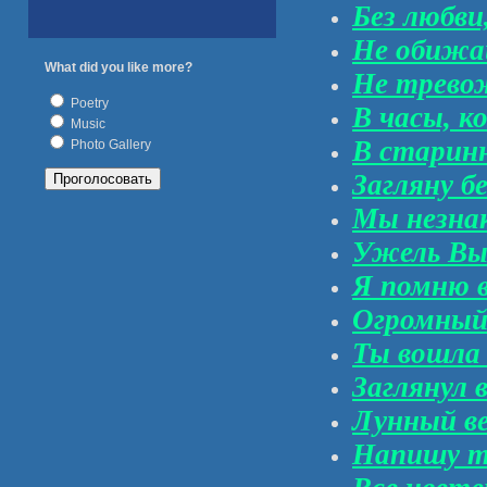
Без любви,
Не обижай
What did you like more?
Не трево
Poetry
В часы, к
Music
В старин
Photo Gallery
Загляну б
Мы незнак
Ужель Вы 
Я помню в
Огромный 
Ты вошла
Заглянул в
Лунный ве
Напишу т