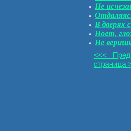
Не исчеза
Отдаляясь
В дверях 
Ноет, гло
Не вериш
<<< Пред
страница 