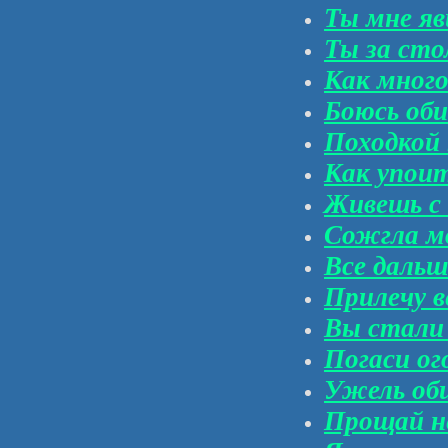
Ты мне яв
Ты за ст
Как много
Боюсь оби
Походкой 
Как упоит
Живешь с 
Сожгла 
Все дальш
Прилечу 
Вы стали
Погаси ог
Ужель об
Прощай н