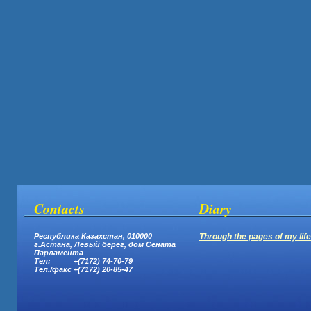
Contacts
Diary
Республика Казахстан, 010000
Through the pages of my life.
г.Астана,
Левый берег, дом Сената
Парламента
Тел: +(7172) 74-70-79
Тел.
/
факс +(7172) 20-85-47