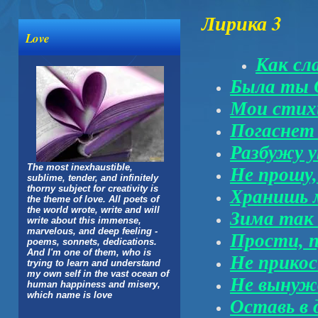
Лирика 3
Love
Как сл
Была ты 
Мои стих
Погаснет 
Разбужу у
The most inexhaustible,
Не прошу,
sublime, tender, and infinitely
thorny subject for creativity is
Хранишь м
the theme of love. All poets of
the world wrote, write and will
Зима так 
write about this immense,
marvelous, and deep feeling -
Прости, 
poems, sonnets, dedications.
And I'm one of them, who is
Не прикос
trying to learn and understand
my own self in the vast ocean of
Не вынуж
human happiness and misery,
which name is love
Оставь в 