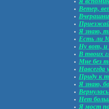
Я вспоми
Ветер, ве
Вчерашни
Приезжай,
Я знаю, т
Есть ли М
Ну вот, и
В твоих г
Мне без т
Навсегда 
Приду к т
Я знаю, б
Вернулась
Нет больш
Я мост п