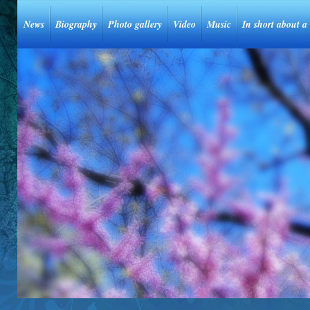
News
Biography
Photo gallery
Video
Music
In short about a 