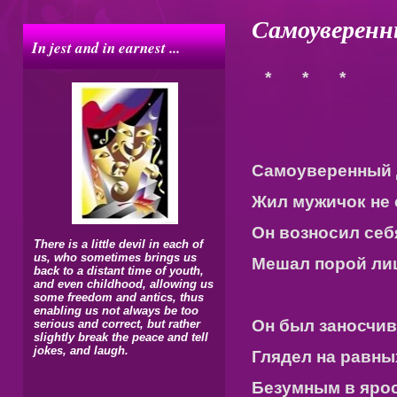
Самоуверенн
In jest and in earnest ...
* * *
Самоуверенный 
Жил мужичок не с
Он возносил себя
There is a little devil in each of
us, who sometimes brings us
Мешал порой ли
back to a distant time of youth,
and even childhood, allowing us
some freedom and antics, thus
enabling us not always be too
Он был заносчи
serious and correct, but rather
slightly break the peace and tell
jokes, and laugh.
Глядел на равны
Безумным в ярос