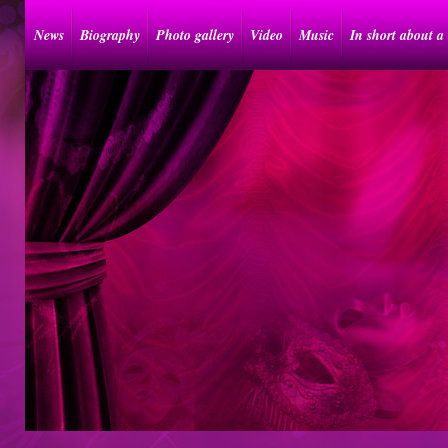
News
Biography
Photo gallery
Video
Music
In short about a 