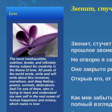
Звенит, стуч
Love
Звенит, стучит
прошлое звонк
Не отворю я се
The most inexhaustible,
sublime, tender, and infinitely
thorny subject for creativity is
Оно закрыто р
the theme of love. All poets of
the world wrote, write and will
Открыв его, от
write about this immense,
marvelous, and deep feeling -
poems, sonnets, dedications.
And I'm one of them, who is
trying to learn and understand
my own self in the vast ocean of
Как мне забыт
human happiness and misery,
полный взгляд
which name is love