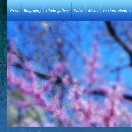
News
Biography
Photo gallery
Video
Music
In short about a 