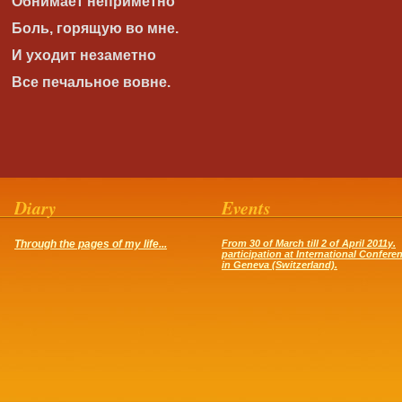
Обнимает неприметно
Боль, горящую во мне.
И уходит незаметно
Все печальное вовне.
Diary
Events
Through the pages of my life...
From 30 of March till 2 of April 2011y.
participation at International Confere
in Geneva (Switzerland).