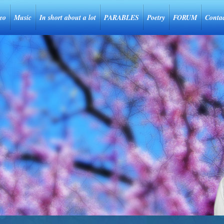
eo
Music
In short about a lot
PARABLES
Poetry
FORUM
Conta