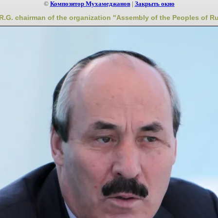
©
Композитор Мухамеджанов
|
Закрыть окно
R.G. chairman of the organization "Assembly of the Peoples of Ru