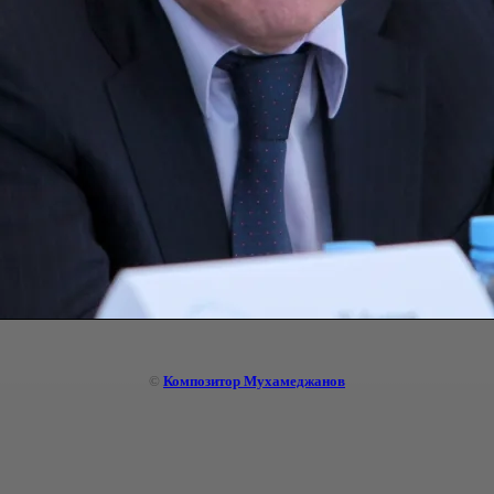
©
Композитор Мухамеджанов