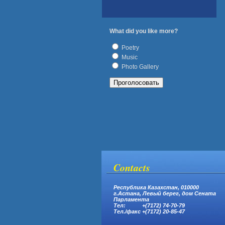
What did you like more?
Poetry
Music
Photo Gallery
Contacts
Республика Казахстан, 010000
г.Астана,
Левый берег, дом Сената
Парламента
Тел: +(7172) 74-70-79
Тел.
/
факс +(7172) 20-85-47