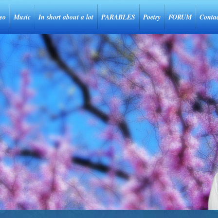
eo
Music
In short about a lot
PARABLES
Poetry
FORUM
Conta