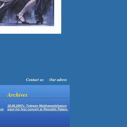
Contact us
Our adress
Archives
18.05.2007y. Tolegen Mukhamedzhanov
nce
gave his first concert at Republic Palace.