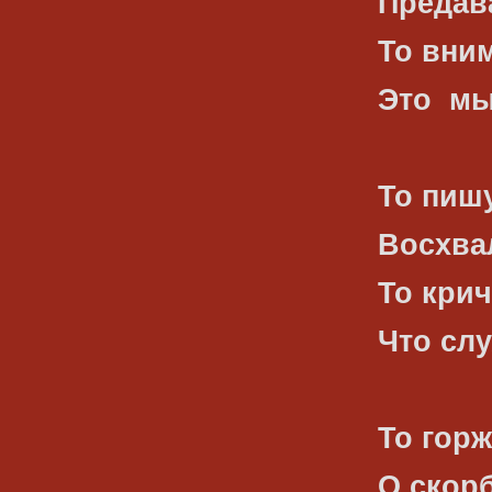
Предав
То вним
Это
мы
То пиш
Восхва
То крич
Что сл
То горж
О скор