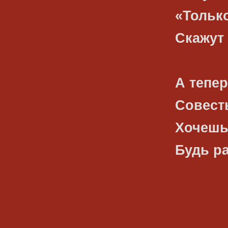
«Только
Скажут 
А тепе
Совест
Хочешь
Будь р