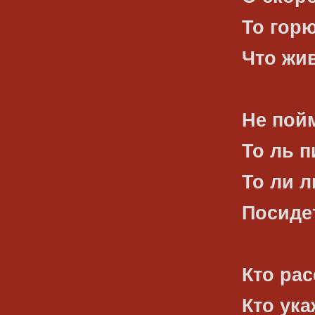
То горю
Что жив
Не пойм
То ль п
То ли 
Посидет
Кто рас
Кто ука