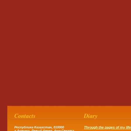
Contacts
Diary
Республика Казахстан, 010000
Through the pages of my life.
г.Астана,
Левый берег, дом Сената