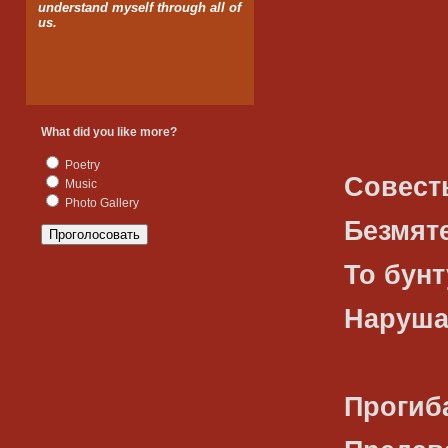
understand myself through all of
us.
What did you like more?
Poetry
Совест
Music
Photo Gallery
Безмят
То бун
Наруша
Прогиб