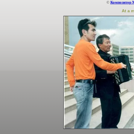
©
Композитор 
At a 