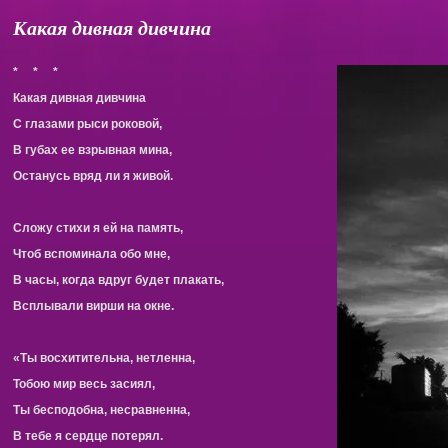
Какая дивная дивчина
* *
*
Какая дивная дивчина
С глазами рыси роковой,
В губах ее взрывная мина,
Останусь вряд ли я живой.
Сложу стихи я ей на память,
Чтоб вспоминала обо мне,
В часы, когда вдруг будет плакать,
Всплывали вирши на окне.
«Ты восхитительна, нетленна,
Тобою мир весь засиял,
Ты бесподобна, несравненна,
В тебе я сердце потерял.