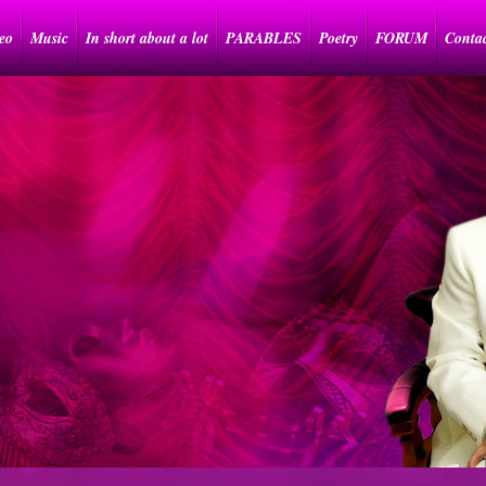
eo
Music
In short about a lot
PARABLES
Poetry
FORUM
Conta