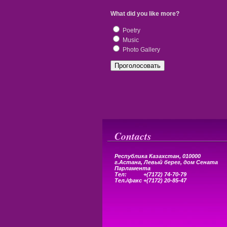
What did you like more?
Poetry
Music
Photo Gallery
Contacts
Республика Казахстан, 010000
г.Астана,
Левый берег, дом Сената
Парламента
Тел: +(7172) 74-70-79
Тел.
/
факс +(7172) 20-85-47