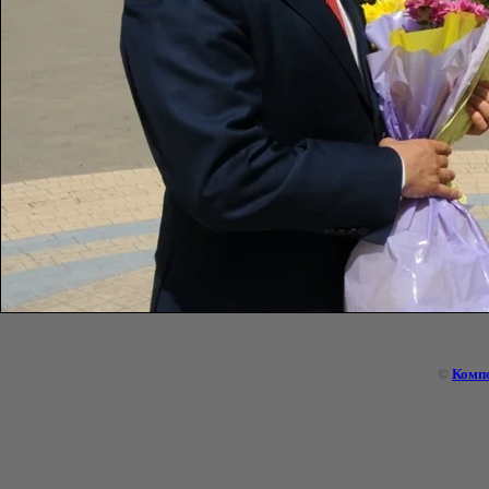
©
Комп